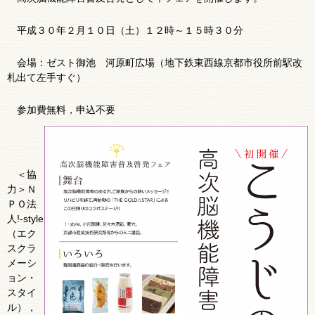
平成３０年２月１０日（土）１２時～１５時３０分
会場：ゼスト御池 河原町広場（地下鉄東西線京都市役所前駅改
札出て左手すぐ）
参加費無料，申込不要
＜協
力＞Ｎ
ＰＯ法
人!‐style
（エク
スクラ
メーシ
ョン・
スタイ
ル），