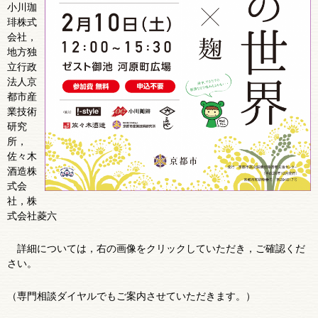
小川珈
琲株式
会社，
地方独
立行政
法人京
都市産
業技術
研究
所，
佐々木
酒造株
式会
社，株
式会社菱六
詳細については，右の画像をクリックしていただき，ご確認くだ
さい。
（専門相談ダイヤルでもご案内させていただきます。）