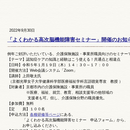
2022年9月30日
「よくわかる高次脳機能障害セミナー」開催のお知
例年ご好評いただいている、介護保険施設・事業所職員向けのセミナー
【テーマ】認知症ケアの知識と経験はこう使える！共通点と相違点
【日時】令和５年１月１９日（木）１４：３０～１７：００
【開催方法】Web会議システム「Zoom」
【講師】上田敬太氏
（京都光華女子大学健康科学部医療福祉学科言語聴覚専攻 教授 ）
【対象者】京都市内の介護保険施設・事業所の職員
※医療、福祉、就労、教育、相談支援等の他領域の
支援者も可。但し、介護保険分野の職員優先。
【参加費】無料
【定 員】１００名
【申込方法】
各種研修等ページ
にある、
「よくわかる高次脳機能障害セミナー 申込フォーム」から、
お申し込みください。