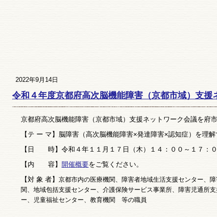
2022年9月14日
令和４年度京都府高次脳機能障害（京都市域）支援
京都府高次脳機能障害（京都市域）支援ネットワーク会議を府
【テ ー マ】脳障害（高次脳機能障害×発達障害×認知症）を理解す
【日 時】令和４年１１月１７日（木）１４：００～１７：
【内 容】
開催概要
をご覧ください。
【対 象 者】
京都市内の医療機関、障害者地域生活支援センター、障
関、
地域包括支援センター、介護保険サービス事業所、障害児通所支
ー、児童福祉センター、教育機関 等の職員