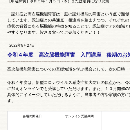
【申込締切】令和５年１月５日（木）または定員になり次第
認知症と高次脳機能障害は、脳の認知機能の障害という点で類似
しています。認知症との共通点・相違点を踏まえつつ、それぞれの
症状の背景にある脳機能の特徴を知ることで、認知症ケアの知識と
やすくなります。皆さま奮ってご参加ください！！
2022年9月27日
令和４年度 高次脳機能障害 入門講座 後期のお
高次脳機能障害についての基礎知識を学ぶ機会として、次の日時・
令和４年度は、新型コロナウイルス感染症拡大防止の観点から、令
に加えオンラインでも受講していただけます。また、１０月開催の
具体的にイメージしていただけるように、当事者の方や家族の方に
す。
会場の開催日
オンライン受講期間