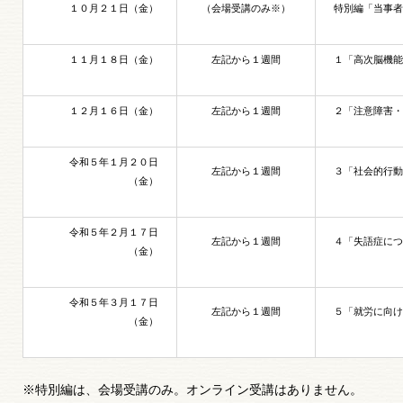
１０月２１日（金）
（会場受講のみ※）
特別編「当事者
１１月１８日（金）
左記から１週間
１「高次脳機能
１２月１６日（金）
左記から１週間
２「注意障害・
令和５年１月２０日
左記から１週間
３「社会的行動
（金）
令和５年２月１７日
左記から１週間
４「失語症につ
（金）
令和５年３月１７日
左記から１週間
５「就労に向け
（金）
※特別編は、会場受講のみ。オンライン受講はありません。