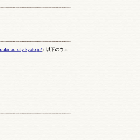
noukinou-city-kyoto.jp/
）以下のウェ